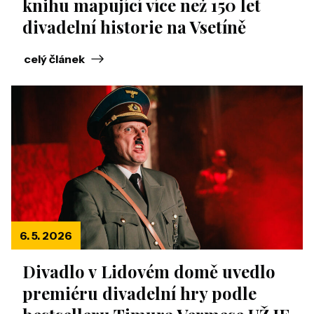
knihu mapující více než 150 let
divadelní historie na Vsetíně
celý článek
6. 5. 2026
Divadlo v Lidovém domě uvedlo
premiéru divadelní hry podle