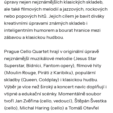
úpravy nejen nejznámějších klasických skladeb,
ale také filmových melodií a jazzových, rockových
nebo popových hitů. Jejich cílem je bavit diváky
kreativními úpravami známých skladeb i
inteligentním humorem a bourat hranice mezi
zábavou a klasickou hudbou.
Prague Cello Quartet hrají v originální úpravě
nejznámější muzikálové melodie (Jesus Star
Superstar, Bídníci, Fantom opery), filmové hity
(Moulin Rouge, Piráti z Karibiku), populární
skladby (Queen, Coldplay) i klasickou hudbu.
Výběr je více než široký a koncert navíc doplňují i
vtipné a edukační scénky. Momentálně soubor
tvoří Jan Zvěřina (cello, vedoucí), Štěpán Švestka
(cello), Michal Haring (cello) a Tomáš Otevřel