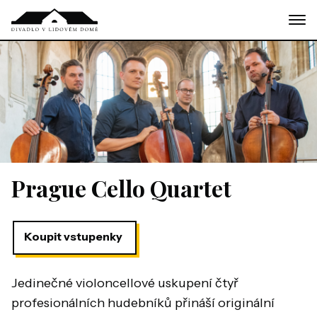
Skip
to
the
content
Prague Cello Quartet
Koupit vstupenky
Jedinečné violoncellové uskupení čtyř
profesionálních hudebníků přináší originální