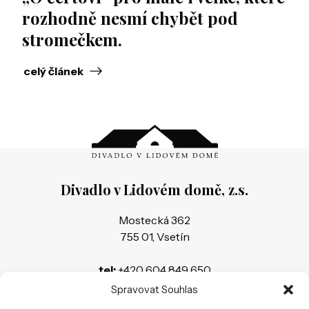
rozhodně nesmí chybět pod
stromečkem.
celý článek
Divadlo v Lidovém domě, z.s.
Mostecká 362
755 01, Vsetín
tel:
+420 604 849 650
e-mail:
divadelnivsetin@seznam.cz
Spravovat Souhlas