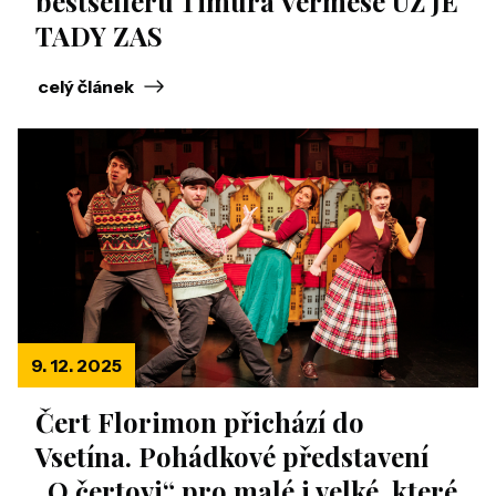
bestselleru Timura Vermese UŽ JE
TADY ZAS
celý článek
9. 12. 2025
Čert Florimon přichází do
Vsetína. Pohádkové představení
„O čertovi“ pro malé i velké, které