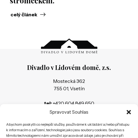
stromečkem.
celý článek
Divadlo v Lidovém domě, z.s.
Mostecká 362
755 01, Vsetín
tel:
+420 604 849 650
e-mail:
divadelnivsetin@seznam.cz
Spravovat Souhlas
Abychom poskytli co nejlepší služby, používáme k ukládání a/nebo přístupu
Banka:
159793700/0600
k informacím o zařízení, technologie jako jsou soubory cookies. Souhlas s
IČ:
26583283
těmito technologiemi nám umožní zpracovávat údaje, jako je chování při