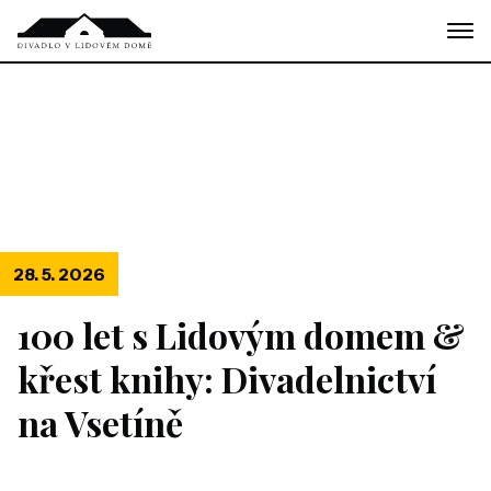
Skip
to
the
content
28. 5. 2026
100 let s Lidovým domem &
křest knihy: Divadelnictví
na Vsetíně