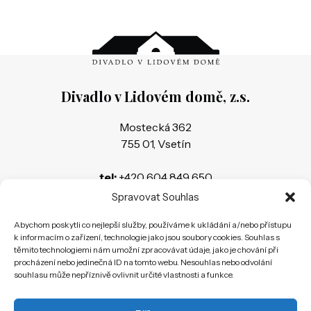
Divadlo v Lidovém domě, z.s.
Mostecká 362
755 01, Vsetín
tel:
+420 604 849 650
e-mail:
divadelnivsetin@seznam.cz
Spravovat Souhlas
Abychom poskytli co nejlepší služby, používáme k ukládání a/nebo přístupu
Banka:
159793700/0600
k informacím o zařízení, technologie jako jsou soubory cookies. Souhlas s
IČ:
26583283
těmito technologiemi nám umožní zpracovávat údaje, jako je chování při
procházení nebo jedinečná ID na tomto webu. Nesouhlas nebo odvolání
souhlasu může nepříznivě ovlivnit určité vlastnosti a funkce.
Vedeno u Krajského soudu v Ostravě Spisová
značka L 5441