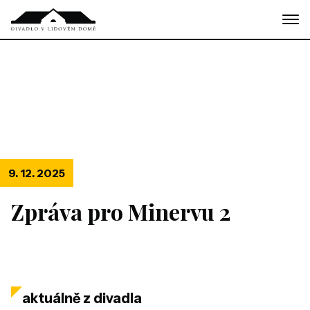
Skip
to
the
content
9. 12. 2025
Zpráva pro Minervu 2
aktuálně z divadla