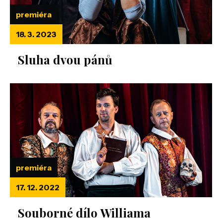
premiéra
18. 3. 2023
Sluha dvou pánů
premiéra
17. 12. 2022
Souborné dílo Williama