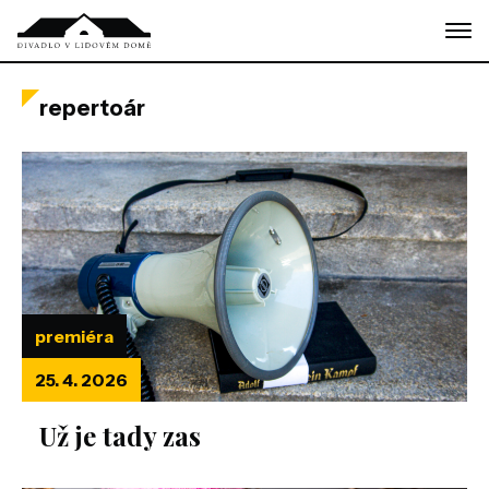
Skip
to
the
content
repertoár
premiéra
25. 4. 2026
Už je tady zas