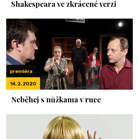
Shakespeara ve zkrácené verzi
premiéra
14. 2. 2020
Neběhej s nůžkama v ruce