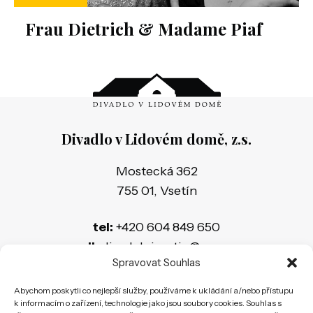
Frau Dietrich & Madame Piaf
Divadlo v Lidovém domě, z.s.
Mostecká 362
755 01, Vsetín
tel:
+420 604 849 650
e-mail:
divadelnivsetin@seznam.cz
Spravovat Souhlas
Banka:
159793700/0600
Abychom poskytli co nejlepší služby, používáme k ukládání a/nebo přístupu
IČ:
26583283
k informacím o zařízení, technologie jako jsou soubory cookies. Souhlas s